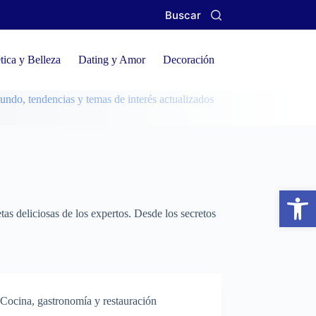
Buscar
ica y Belleza
Dating y Amor
Decoración e interiorismo
Depo
dencias y temas de interés actualizados
Abrir barra de herramientas
etas deliciosas de los expertos. Desde los secretos
Cocina, gastronomía y restauración