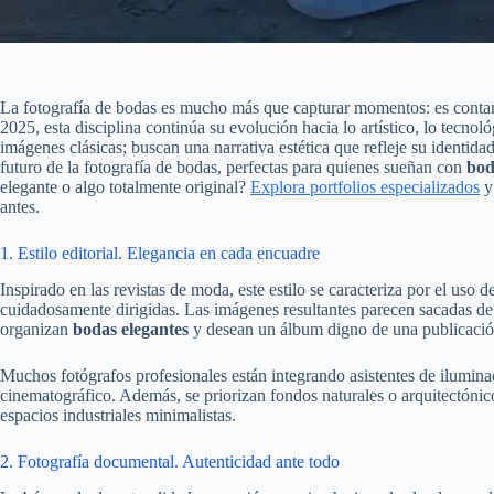
La fotografía de bodas es mucho más que capturar momentos: es contar 
2025, esta disciplina continúa su evolución hacia lo artístico, lo tecn
imágenes clásicas; buscan una narrativa estética que refleje su identida
futuro de la fotografía de bodas, perfectas para quienes sueñan con
bod
elegante o algo totalmente original?
Explora portfolios especializados
y 
antes.
1. Estilo editorial. Elegancia en cada encuadre
Inspirado en las revistas de moda, este estilo se caracteriza por el uso 
cuidadosamente dirigidas. Las imágenes resultantes parecen sacadas de e
organizan
bodas elegantes
y desean un álbum digno de una publicación
Muchos fotógrafos profesionales están integrando asistentes de iluminaci
cinematográfico. Además, se priorizan fondos naturales o arquitectónico
espacios industriales minimalistas.
2. Fotografía documental. Autenticidad ante todo