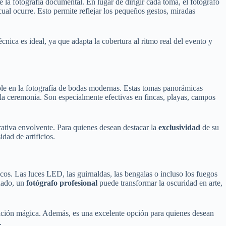
a fotografía documental. En lugar de dirigir cada toma, el fotógrafo
cual ocurre. Esto permite reflejar los pequeños gestos, miradas
cnica es ideal, ya que adapta la cobertura al ritmo real del evento y
le en la fotografía de bodas modernas. Estas tomas panorámicas
e la ceremonia. Son especialmente efectivas en fincas, playas, campos
rativa envolvente. Para quienes desean destacar la
exclusividad
de su
dad de artificios.
cos. Las luces LED, las guirnaldas, las bengalas o incluso los fuegos
cuado, un
fotógrafo profesional
puede transformar la oscuridad en arte,
ión mágica. Además, es una excelente opción para quienes desean
.