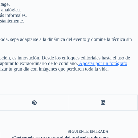
ntage.
 analógica.
s informales.
nstantemente.
oda, sepa adaptarse a la dinámica del evento y domine la técnica sin
oción, es innovación. Desde los enfoques editoriales hasta el uso de
pturar lo extraordinario de lo cotidiano.
Apostar por un fotógrafo
lizar tu gran día con imágenes que perduren toda la vida.
SIGUIENTE
ENTRADA
¿Qué sucede en tu cuerpo al dejar el azúcar durante