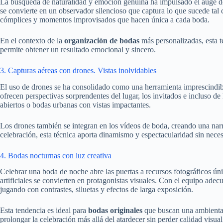
La búsqueda de naturalidad y emoción genuina ha impulsado el auge de l
se convierte en un observador silencioso que captura lo que sucede tal 
cómplices y momentos improvisados que hacen única a cada boda.
En el contexto de la
organización de bodas
más personalizadas, esta té
permite obtener un resultado emocional y sincero.
3. Capturas aéreas con drones. Vistas inolvidables
El uso de drones se ha consolidado como una herramienta imprescindib
ofrecen perspectivas sorprendentes del lugar, los invitados e incluso d
abiertos o bodas urbanas con vistas impactantes.
Los drones también se integran en los vídeos de boda, creando una nar
celebración, esta técnica aporta dinamismo y espectacularidad sin necesi
4. Bodas nocturnas con luz creativa
Celebrar una boda de noche abre las puertas a recursos fotográficos úni
artificiales se convierten en protagonistas visuales. Con el equipo ade
jugando con contrastes, siluetas y efectos de larga exposición.
Esta tendencia es ideal para
bodas originales
que buscan una ambientac
prolongar la celebración más allá del atardecer sin perder calidad visual