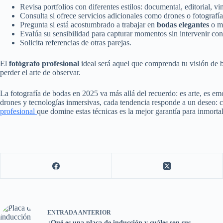
Revisa portfolios con diferentes estilos: documental, editorial, vi
Consulta si ofrece servicios adicionales como drones o fotografía
Pregunta si está acostumbrado a trabajar en
bodas elegantes
o má
Evalúa su sensibilidad para capturar momentos sin intervenir co
Solicita referencias de otras parejas.
El
fotógrafo profesional
ideal será aquel que comprenda tu visión de b
perder el arte de observar.
La fotografía de bodas en 2025 va más allá del recuerdo: es arte, es em
drones y tecnologías inmersivas, cada tendencia responde a un deseo: ca
profesional
que domine estas técnicas es la mejor garantía para inmorta
ENTRADA
ANTERIOR
¿Qué es una placa de inducción y cuáles son sus