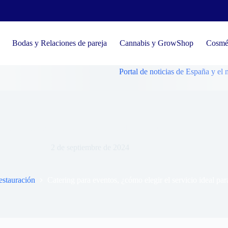
Bodas y Relaciones de pareja
Cannabis y GrowShop
Cosmét
Portal de noticias de España y el mundo, t
para eventos, ¿cómo elegir el servicio ideal para tu ocasión?
2 de septiembre de 2024
estauración
Catering para eventos, ¿cómo elegir el servicio ideal par