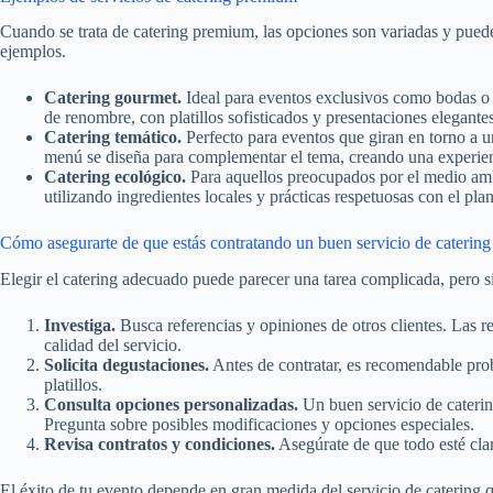
Cuando se trata de catering premium, las opciones son variadas y pued
ejemplos.
Catering gourmet.
Ideal para eventos exclusivos como bodas o c
de renombre, con platillos sofisticados y presentaciones elegantes
Catering temático.
Perfecto para eventos que giran en torno a un
menú se diseña para complementar el tema, creando una experienc
Catering ecológico.
Para aquellos preocupados por el medio ambi
utilizando ingredientes locales y prácticas respetuosas con el plan
Cómo asegurarte de que estás contratando un buen servicio de catering
Elegir el catering adecuado puede parecer una tarea complicada, pero si
Investiga.
Busca referencias y opiniones de otros clientes. Las r
calidad del servicio.
Solicita degustaciones.
Antes de contratar, es recomendable prob
platillos.
Consulta opciones personalizadas.
Un buen servicio de catering
Pregunta sobre posibles modificaciones y opciones especiales.
Revisa contratos y condiciones.
Asegúrate de que todo esté claro
El éxito de tu evento depende en gran medida del servicio de catering q