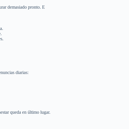
urar demasiado pronto. E
a.
.
s.
nuncias diarias:
estar queda en último lugar.