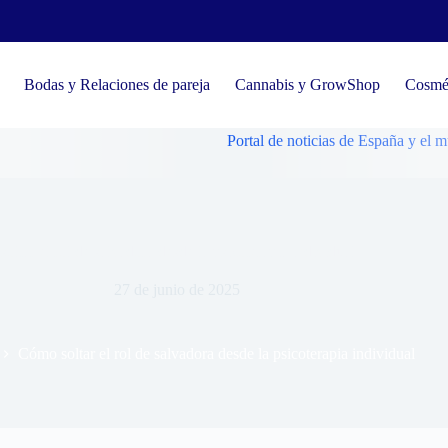
Bodas y Relaciones de pareja
Cannabis y GrowShop
Cosmét
Portal de noticias de España y el mundo, tende
oltar el rol de salvadora desde la psicoterapia individual
27 de junio de 2025
Cómo soltar el rol de salvadora desde la psicoterapia individual