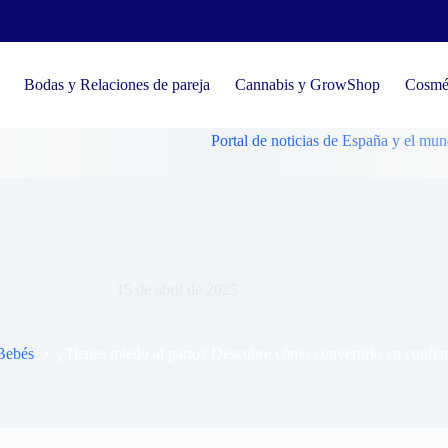
Bodas y Relaciones de pareja
Cannabis y GrowShop
Cosmét
Portal de noticias de España y el mundo, tendenc
 miedo al parto? Descubre cómo convertirlo en confianza
15 de abril de 2025
Bebés
¿Tienes miedo al parto? Descubre cómo convertirlo en confia