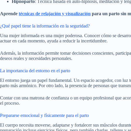
Hipnoparto
: Técnica basada en auto-hipnosis, meditación y leng
Aprende
técnicas de relajación y visualización
para un parto sin m
¿Qué papel tiene la información en la seguridad?
Una mujer informada es una mujer poderosa. Conocer cómo se desarrolla
actuar en cada momento, ayuda a reducir la incertidumbre.
Además, la información permite tomar decisiones conscientes, participa
deseos reales y necesidades personales.
La importancia del entorno en el parto
El entorno juega un papel fundamental. Un espacio acogedor, con luz t
parto más armónico. Por otro lado, la presencia de personas que transmi
Contar con una matrona de confianza o un equipo profesional que acompa
el proceso.
Prepararse emocional y físicamente para el parto
El cuerpo necesita moverse, adaptarse y fortalecer sus músculos duran
preparación incluye ejercicios físicos, pero también charlas, talleres y