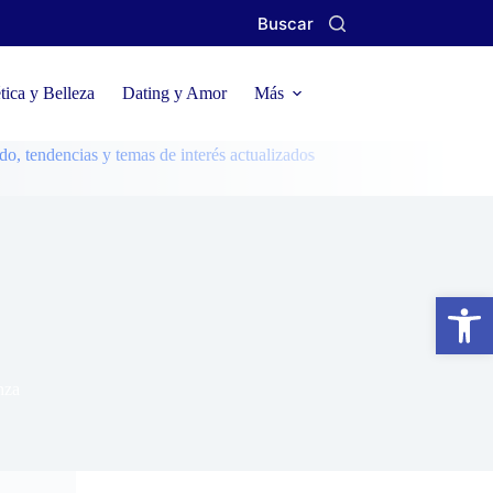
Buscar
ica y Belleza
Dating y Amor
Más
ias y temas de interés actualizados
Abrir barra de herramientas
nza