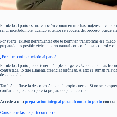
El miedo al parto es una emoción común en muchas mujeres, incluso en
sentir incertidumbre, cuando el temor se apodera del proceso, puede afe
Por suerte, existen herramientas que te permiten transformar ese mied
preparado, es posible vivir un parto natural con confianza, control y ca
¿Por qué sentimos miedo al parto?
El miedo al parto puede tener múltiples orígenes. Uno de los más frecue
contrastada, lo que alimenta creencias erróneas. A esto se suman relato
desconocido.
También influye la desconexión con el propio cuerpo. Si no se comprend
confiar en que el cuerpo está preparado para hacerlo.
Accede a una
preparación integral para afrontar tu parto
con tra
Consecuencias de parir con miedo