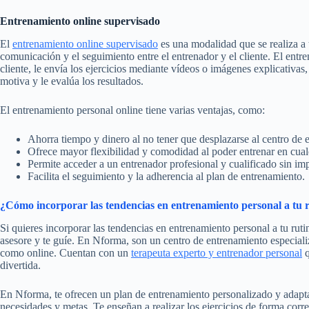
Entrenamiento online supervisado
El
entrenamiento online supervisado
es una modalidad que se realiza a 
comunicación y el seguimiento entre el entrenador y el cliente. El ent
cliente, le envía los ejercicios mediante vídeos o imágenes explicativas
motiva y le evalúa los resultados.
El entrenamiento personal online tiene varias ventajas, como:
Ahorra tiempo y dinero al no tener que desplazarse al centro de 
Ofrece mayor flexibilidad y comodidad al poder entrenar en cua
Permite acceder a un entrenador profesional y cualificado sin impo
Facilita el seguimiento y la adherencia al plan de entrenamiento.
¿Cómo incorporar las tendencias en entrenamiento personal a tu 
Si quieres incorporar las tendencias en entrenamiento personal a tu ruti
asesore y te guíe. En Nforma, son un centro de entrenamiento especializ
como online. Cuentan con un
terapeuta experto y entrenador personal
q
divertida.
En Nforma, te ofrecen un plan de entrenamiento personalizado y adaptado
necesidades y metas. Te enseñan a realizar los ejercicios de forma cor