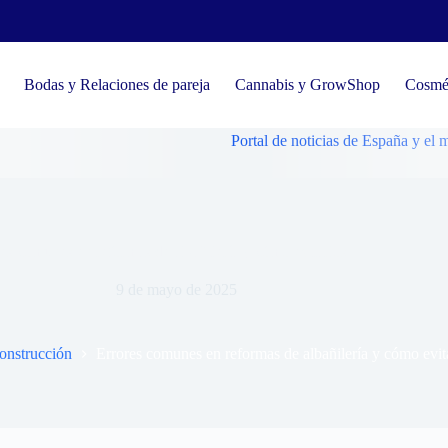
Bodas y Relaciones de pareja
Cannabis y GrowShop
Cosmét
Portal de noticias de España y el mundo, ten
es comunes en reformas de albañilería y cómo evitarlos
9 de mayo de 2025
construcción
Errores comunes en reformas de albañilería y cómo evit