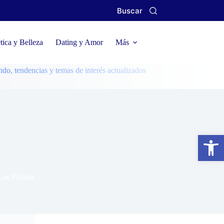
Buscar
ica y Belleza
Dating y Amor
Más
encias y temas de interés actualizados
Abrir barra de herramientas
 Las Palmas