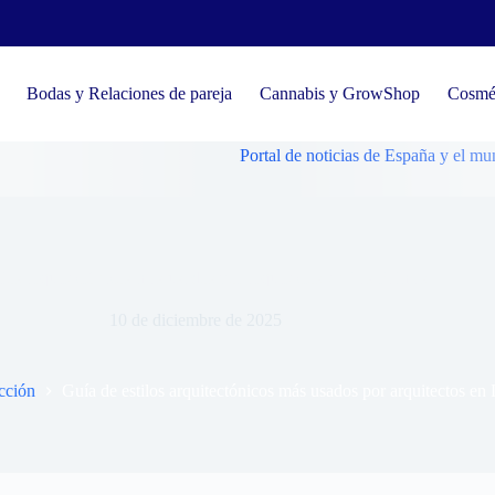
Bodas y Relaciones de pareja
Cannabis y GrowShop
Cosmét
Portal de noticias de España y el mundo, tend
ilos arquitectónicos más usados por arquitectos en Las Palmas
10 de diciembre de 2025
cción
Guía de estilos arquitectónicos más usados por arquitectos en