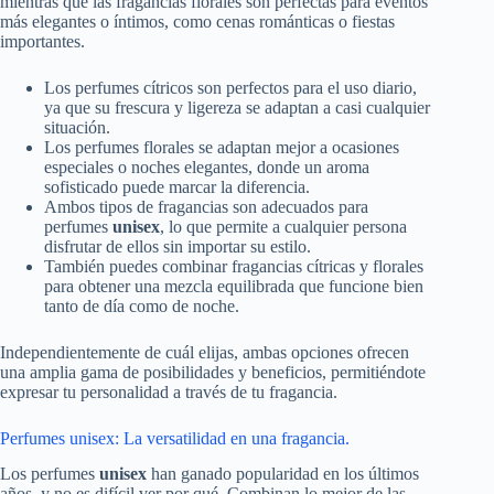
mientras que las fragancias florales son perfectas para eventos
más elegantes o íntimos, como cenas románticas o fiestas
importantes.
Los perfumes cítricos son perfectos para el uso diario,
ya que su frescura y ligereza se adaptan a casi cualquier
situación.
Los perfumes florales se adaptan mejor a ocasiones
especiales o noches elegantes, donde un aroma
sofisticado puede marcar la diferencia.
Ambos tipos de fragancias son adecuados para
perfumes
unisex
, lo que permite a cualquier persona
disfrutar de ellos sin importar su estilo.
También puedes combinar fragancias cítricas y florales
para obtener una mezcla equilibrada que funcione bien
tanto de día como de noche.
Independientemente de cuál elijas, ambas opciones ofrecen
una amplia gama de posibilidades y beneficios, permitiéndote
expresar tu personalidad a través de tu fragancia.
Perfumes unisex: La versatilidad en una fragancia.
Los perfumes
unisex
han ganado popularidad en los últimos
años, y no es difícil ver por qué. Combinan lo mejor de las