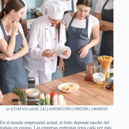
xr:d:DAFwO-xtb3E:242,j:4305865599513985599,t:24040919
En el mundo empresarial actual, el éxito depende mucho del
trabajo en equipo. Las empresas enfrentan retos cada vez más