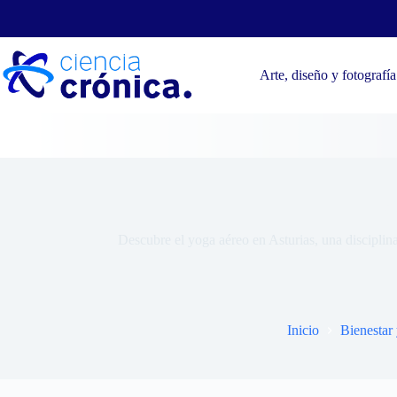
Saltar
al
contenido
Arte, diseño y fotografía
¿Q
Descubre el yoga aéreo en Asturias, una disciplin
Inicio
Bienestar 