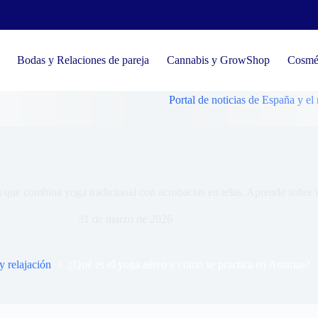
Bodas y Relaciones de pareja
Cannabis y GrowShop
Cosmét
Portal de noticias de España y el mundo
ué es el yoga aéreo y cómo se practica en Asturias?
a que combina yoga tradicional con acrobacias en telas. Aprende sobre s
31 de marzo de 2026
y relajación
¿Qué es el yoga aéreo y cómo se practica en Asturias?