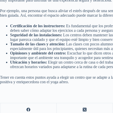
muy importante para disfrutar de una experiencia segura y beneficiosa.
Por ejemplo, una persona que busca aliviar el estrés después de una se
bien guiada. Así, encontrar el espacio adecuado puede marcar la diferen
Certificación de los instructores:
Es fundamental que los profes
deben saber cómo adaptar los ejercicios a cada persona y asegur
Seguridad de las instalaciones:
Los centros deben mantener las t
lugar parezca cuidado y que el equipo esté limpio y bien conser
Tamaño de las clases y atención:
Las clases con pocos alumnos 
especialmente útil para los principiantes, quienes necesitan más 
Opiniones y ambiente del centro:
Escuchar lo que dicen otros 
importante que el ambiente sea tranquilo y acogedor para sentirse
Ubicación y horarios:
Elegir un centro cerca de casa o del traba
ofrezcan horarios variados para adaptarse a la rutina de cada per
Tener en cuenta estos puntos ayuda a elegir un centro que se adapte a l
positiva y enriquecedora con el yoga aéreo.