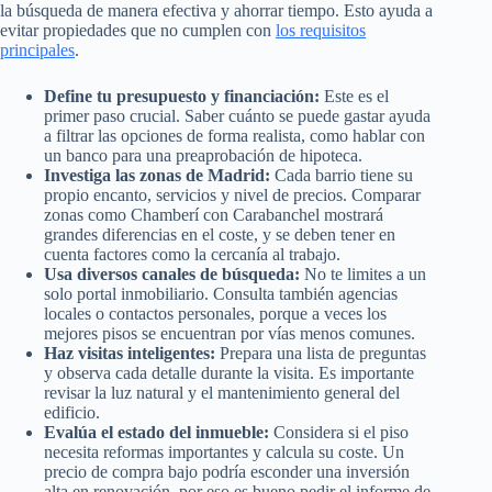
la búsqueda de manera efectiva y ahorrar tiempo. Esto ayuda a
evitar propiedades que no cumplen con
los requisitos
principales
.
Define tu presupuesto y financiación:
Este es el
primer paso crucial. Saber cuánto se puede gastar ayuda
a filtrar las opciones de forma realista, como hablar con
un banco para una preaprobación de hipoteca.
Investiga las zonas de Madrid:
Cada barrio tiene su
propio encanto, servicios y nivel de precios. Comparar
zonas como Chamberí con Carabanchel mostrará
grandes diferencias en el coste, y se deben tener en
cuenta factores como la cercanía al trabajo.
Usa diversos canales de búsqueda:
No te limites a un
solo portal inmobiliario. Consulta también agencias
locales o contactos personales, porque a veces los
mejores pisos se encuentran por vías menos comunes.
Haz visitas inteligentes:
Prepara una lista de preguntas
y observa cada detalle durante la visita. Es importante
revisar la luz natural y el mantenimiento general del
edificio.
Evalúa el estado del inmueble:
Considera si el piso
necesita reformas importantes y calcula su coste. Un
precio de compra bajo podría esconder una inversión
alta en renovación, por eso es bueno pedir el informe de