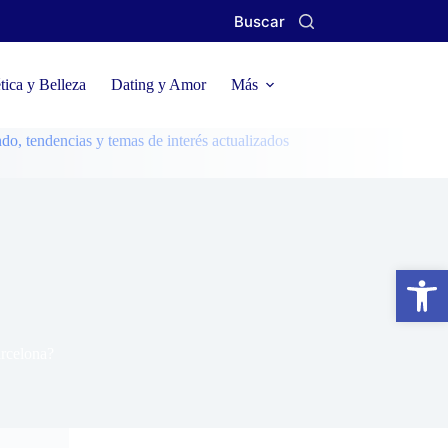
Buscar
ica y Belleza
Dating y Amor
Más
cias y temas de interés actualizados
Abrir barra de herramientas
arcelona?