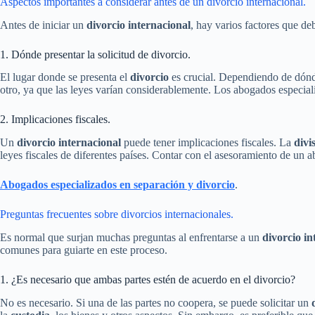
Aspectos importantes a considerar antes de un divorcio internacional.
Antes de iniciar un
divorcio internacional
, hay varios factores que de
1. Dónde presentar la solicitud de divorcio.
El lugar donde se presenta el
divorcio
es crucial. Dependiendo de dónde
otro, ya que las leyes varían considerablemente. Los abogados especiali
2. Implicaciones fiscales.
Un
divorcio internacional
puede tener implicaciones fiscales. La
divi
leyes fiscales de diferentes países. Contar con el asesoramiento de un
Abogados especializados en separación y divorcio
.
Preguntas frecuentes sobre divorcios internacionales.
Es normal que surjan muchas preguntas al enfrentarse a un
divorcio in
comunes para guiarte en este proceso.
1. ¿Es necesario que ambas partes estén de acuerdo en el divorcio?
No es necesario. Si una de las partes no coopera, se puede solicitar un