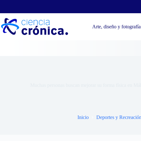
Saltar
al
contenido
Arte, diseño y fotografía
¿Qué son los 
Muchas personas buscan mejorar su forma física en Mála
Inicio
Deportes y Recreació