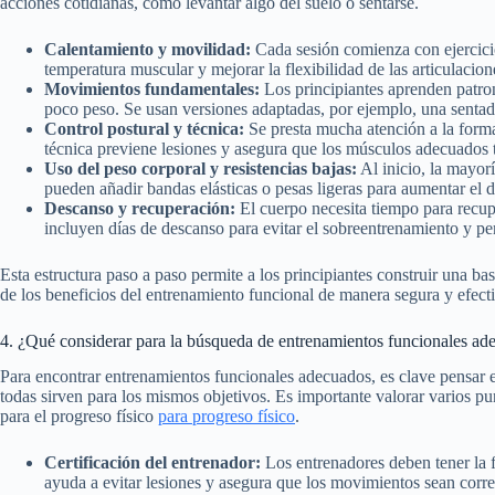
acciones cotidianas, como levantar algo del suelo o sentarse.
Calentamiento y movilidad:
Cada sesión comienza con ejercicio
temperatura muscular y mejorar la flexibilidad de las articulacion
Movimientos fundamentales:
Los principiantes aprenden patro
poco peso. Se usan versiones adaptadas, por ejemplo, una sentadill
Control postural y técnica:
Se presta mucha atención a la forma
técnica previene lesiones y asegura que los músculos adecuados 
Uso del peso corporal y resistencias bajas:
Al inicio, la mayorí
pueden añadir bandas elásticas o pesas ligeras para aumentar el 
Descanso y recuperación:
El cuerpo necesita tiempo para recup
incluyen días de descanso para evitar el sobreentrenamiento y per
Esta estructura paso a paso permite a los principiantes construir una ba
de los beneficios del entrenamiento funcional de manera segura y efect
4. ¿Qué considerar para la búsqueda de entrenamientos funcionales ad
Para encontrar entrenamientos funcionales adecuados, es clave pensar 
todas sirven para los mismos objetivos. Es importante valorar varios pu
para el progreso físico
para progreso físico
.
Certificación del entrenador:
Los entrenadores deben tener la f
ayuda a evitar lesiones y asegura que los movimientos sean corre