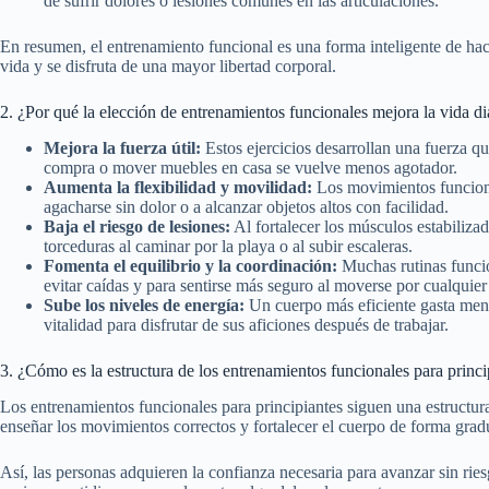
de sufrir dolores o lesiones comunes en las articulaciones.
En resumen, el entrenamiento funcional es una forma inteligente de hac
vida y se disfruta de una mayor libertad corporal.
2. ¿Por qué la elección de entrenamientos funcionales mejora la vida di
Mejora la fuerza útil:
Estos ejercicios desarrollan una fuerza que
compra o mover muebles en casa se vuelve menos agotador.
Aumenta la flexibilidad y movilidad:
Los movimientos funcional
agacharse sin dolor o a alcanzar objetos altos con facilidad.
Baja el riesgo de lesiones:
Al fortalecer los músculos estabiliza
torceduras al caminar por la playa o al subir escaleras.
Fomenta el equilibrio y la coordinación:
Muchas rutinas funcion
evitar caídas y para sentirse más seguro al moverse por cualquier 
Sube los niveles de energía:
Un cuerpo más eficiente gasta menos
vitalidad para disfrutar de sus aficiones después de trabajar.
3. ¿Cómo es la estructura de los entrenamientos funcionales para princi
Los entrenamientos funcionales para principiantes siguen una estructur
enseñar los movimientos correctos y fortalecer el cuerpo de forma gra
Así, las personas adquieren la confianza necesaria para avanzar sin ries