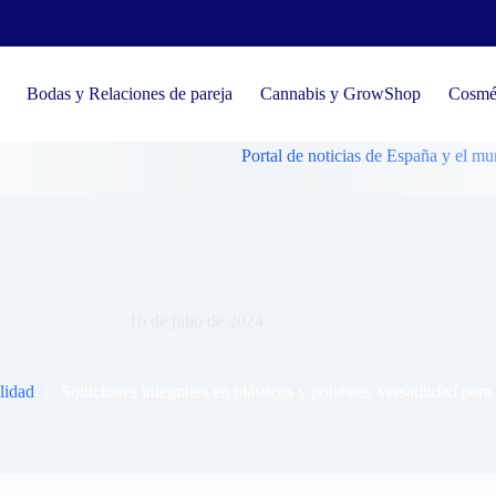
Bodas y Relaciones de pareja
Cannabis y GrowShop
Cosmét
Portal de noticias de España y el mundo, tenden
ntegrales en plásticos y poliéster, versatilidad para cada sector
16 de julio de 2024
lidad
Soluciones integrales en plásticos y poliéster, versatilidad para