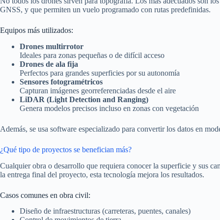
No todos los drones sirven para topografía. Los más adecuados son los
GNSS, y que permiten un vuelo programado con rutas predefinidas.
Equipos más utilizados:
Drones multirrotor
Ideales para zonas pequeñas o de difícil acceso
Drones de ala fija
Perfectos para grandes superficies por su autonomía
Sensores fotogramétricos
Capturan imágenes georreferenciadas desde el aire
LiDAR (Light Detection and Ranging)
Genera modelos precisos incluso en zonas con vegetación
Además, se usa software especializado para convertir los datos en m
¿Qué tipo de proyectos se benefician más?
Cualquier obra o desarrollo que requiera conocer la superficie y sus c
la entrega final del proyecto, esta tecnología mejora los resultados.
Casos comunes en obra civil:
Diseño de infraestructuras (carreteras, puentes, canales)
Control de movimientos de tierra