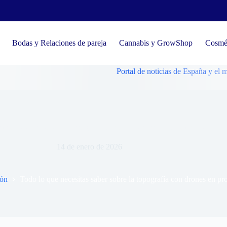
Bodas y Relaciones de pareja
Cannabis y GrowShop
Cosmét
Portal de noticias de España y el mundo, 
cesitas saber sobre la topografía con drones en proyectos civiles
14 de enero de 2026
ión
Todo lo que necesitas saber sobre la topografía con drones en pro