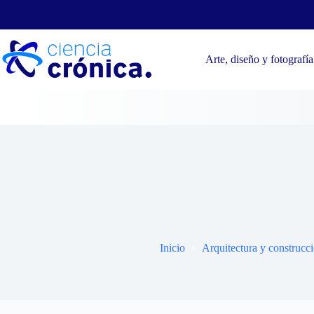
Saltar
al
contenido
Arte, diseño y fotografía
Todo lo que ne
Inicio
Arquitectura y construcc