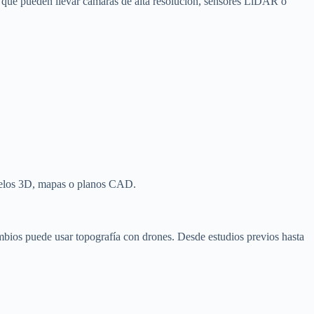
 que pueden llevar cámaras de alta resolución, sensores LiDAR o
odelos 3D, mapas o planos CAD.
ambios puede usar topografía con drones. Desde estudios previos hasta