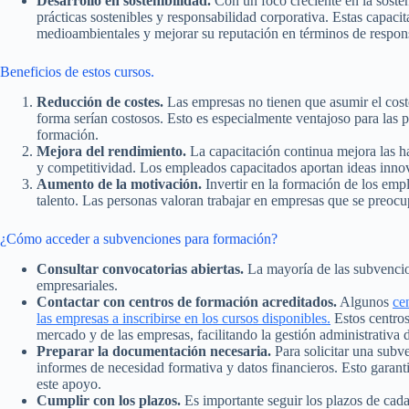
Desarrollo en sostenibilidad.
Con un foco creciente en la soste
prácticas sostenibles y responsabilidad corporativa. Estas capac
medioambientales y mejorar su reputación en términos de respons
Beneficios de estos cursos.
Reducción de costes.
Las empresas no tienen que asumir el coste
forma serían costosos. Esto es especialmente ventajoso para las
formación.
Mejora del rendimiento.
La capacitación continua mejora las h
y competitividad. Los empleados capacitados aportan ideas inno
Aumento de la motivación.
Invertir en la formación de los empl
talento. Las personas valoran trabajar en empresas que se preocu
¿Cómo acceder a subvenciones para formación?
Consultar convocatorias abiertas.
La mayoría de las subvencio
empresariales.
Contactar con centros de formación acreditados.
Algunos
ce
las empresas a inscribirse en los cursos disponibles.
Estos centros
mercado y de las empresas, facilitando la gestión administrativa
Preparar la documentación necesaria.
Para solicitar una subv
informes de necesidad formativa y datos financieros. Esto garan
este apoyo.
Cumplir con los plazos.
Es importante seguir los plazos de cada