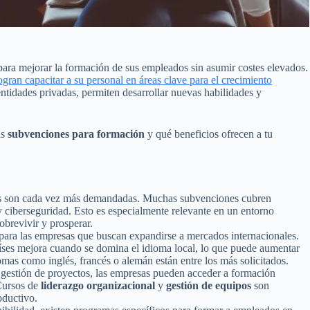
ara mejorar la formación de sus empleados sin asumir costes elevados.
an capacitar a su personal en áreas clave para el crecimiento
ntidades privadas, permiten desarrollar nuevas habilidades y
as
subvenciones para formación
y qué beneficios ofrecen a tu
es son cada vez más demandadas. Muchas subvenciones cubren
 ciberseguridad. Esto es especialmente relevante en un entorno
obrevivir y prosperar.
ara las empresas que buscan expandirse a mercados internacionales.
íses mejora cuando se domina el idioma local, lo que puede aumentar
as como inglés, francés o alemán están entre los más solicitados.
 gestión de proyectos, las empresas pueden acceder a formación
 Cursos de
liderazgo organizacional
y
gestión de equipos
son
oductivo.