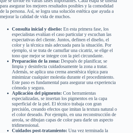
que se divide en varias fases importantes. Cada etapa se diseña
para asegurar los mejores resultados posibles y la comodidad
de la persona. Así, se logra una solución estética que ayuda a
mejorar la calidad de vida de muchos.
Consulta inicial y diseño:
En esta primera fase, los
especialistas evalúan el caso particular y escuchan las
expectativas del cliente. Juntos, definen el diseño, el
color y la técnica más adecuada para la situación. Por
ejemplo, si se trata de camuflar una cicatriz, se elige el
tono que mejor se integre con la piel circundante.
Preparación de la zona:
Después de planificar, se
limpia y desinfecta cuidadosamente la zona a tratar.
Además, se aplica una crema anestésica tópica para
minimizar cualquier molestia durante el procedimiento.
Este paso es fundamental para asegurar una experiencia
cómoda y segura.
Aplicación del pigmento:
Con herramientas
especializadas, se insertan los pigmentos en la capa
superficial de la piel. El técnico trabaja con gran
precisión, creando efectos que imitan la textura natural o
el color deseado. Por ejemplo, en una reconstrucción de
areola, se dibujan capas de color para darle un aspecto
tridimensional.
Cuidados post-tratamiento:
Una vez terminada la