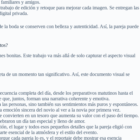
 familiares y amigos.
trabajo de edición y retoque para mejorar cada imagen. Se entregan las
igital privada.
de la boda se conserven con belleza y autenticidad. Así, la pareja puede
otos?
 bonitas. Este trabajo va más allá de solo capturar el aspecto visual
eta de un momento tan significativo. Así, este documento visual se
cuencia completa del día, desde los preparativos matutinos hasta el
e que, juntos, forman una narrativa coherente y emotiva.
a las personas, sino también sus sentimientos más puros y espontáneos.
la emoción sincera del novio al ver a la novia por primera vez.
 convierten en un tesoro que aumenta su valor con el paso del tiempo.
braron un día tan especial y lleno de amor.
ión, el lugar y todos esos pequeños detalles que la pareja eligió con
te esencial de la atmósfera y el estilo del evento.
que cada pareja lo es, y el reportaje debe mostrar esa esencia