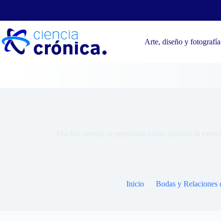
Saltar
al
contenido
Arte, diseño y fotografía
¿Qué es u
Muchas parejas se preguntan cómo capturar la esencia
Inicio
Bodas y Relaciones 