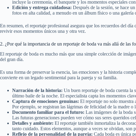
incluye la ceremonia, el banquete y los momentos especiales con
Edición y entrega cuidadosa:
Después de la sesión, se hace un 
fotos en alta calidad, a menudo en un álbum físico o una galería d
En resumen, el reportaje profesional asegura que los recuerdos del día 
revivir esos momentos únicos una y otra vez.
2. ¿Por qué la importancia de un reportaje de boda va más allá de las f
El reportaje de boda es mucho más que una simple colección de imágenes
del gran día.
Es una forma de preservar la esencia, las emociones y la historia compl
convierte en un legado sentimental para la pareja y su familia.
Narración de la historia:
Un buen reportaje de boda cuenta la se
último baile de la noche. El especialista capta los momentos clav
Captura de emociones genuinas:
El reportaje no solo muestra 
Por ejemplo, se registran las lágrimas de felicidad de la madre o 
Documento familiar para el futuro:
Las imágenes de la boda se
Las futuras generaciones pueden ver cómo sus seres queridos cele
Detalles y ambiente:
El reportaje también inmortaliza la decorac
tanto cuidado. Estos elementos, aunque a veces se olvidan, son par
Reflejo de la personalidad de la pareja:
Cada boda es única por