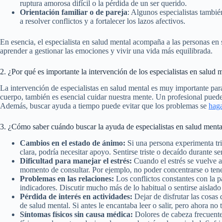
ruptura amorosa difícil o la pérdida de un ser querido.
Orientación familiar o de pareja
: Algunos especialistas tambi
a resolver conflictos y a fortalecer los lazos afectivos.
En esencia, el especialista en salud mental acompaña a las personas en
aprender a gestionar las emociones y vivir una vida más equilibrada.
2. ¿Por qué es importante la intervención de los especialistas en salud 
La intervención de especialistas en salud mental es muy importante par
cuerpo, también es esencial cuidar nuestra mente. Un profesional puede 
Además, buscar ayuda a tiempo puede evitar que los problemas se
hag
3. ¿Cómo saber cuándo buscar la ayuda de especialistas en salud menta
Cambios en el estado de ánimo:
Si una persona experimenta tris
clara, podría necesitar apoyo. Sentirse triste o decaído durante s
Dificultad para manejar el estrés:
Cuando el estrés se vuelve ab
momento de consultar. Por ejemplo, no poder concentrarse o ten
Problemas en las relaciones:
Los conflictos constantes con la pa
indicadores. Discutir mucho más de lo habitual o sentirse aislado
Pérdida de interés en actividades:
Dejar de disfrutar las cosas
de salud mental. Si antes le encantaba leer o salir, pero ahora n
Síntomas físicos sin causa médica:
Dolores de cabeza frecuente