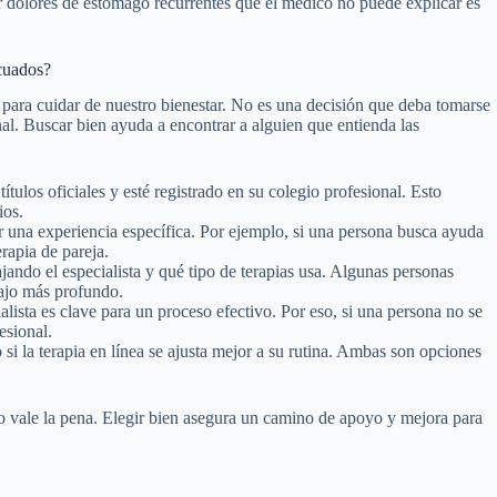
rir dolores de estómago recurrentes que el médico no puede explicar es
ecuados?
 para cuidar de nuestro bienestar. No es una decisión que deba tomarse
al. Buscar bien ayuda a encontrar a alguien que entienda las
ítulos oficiales y esté registrado en su colegio profesional. Esto
ios.
una experiencia específica. Por ejemplo, si una persona busca ayuda
rapia de pareja.
ando el especialista y qué tipo de terapias usa. Algunas personas
bajo más profundo.
lista es clave para un proceso efectivo. Por eso, si una persona no se
esional.
 si la terapia en línea se ajusta mejor a su rutina. Ambas son opciones
o vale la pena. Elegir bien asegura un camino de apoyo y mejora para