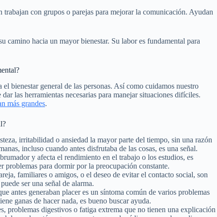
én trabajan con grupos o parejas para mejorar la comunicación. Ayudan
 su camino hacia un mayor bienestar. Su labor es fundamental para
mental?
a el bienestar general de las personas. Así como cuidamos nuestro
dar las herramientas necesarias para manejar situaciones difíciles.
an más grandes
.
l?
teza, irritabilidad o ansiedad la mayor parte del tiempo, sin una razón
emanas, incluso cuando antes disfrutaba de las cosas, es una señal.
rumador y afecta el rendimiento en el trabajo o los estudios, es
er problemas para dormir por la preocupación constante.
reja, familiares o amigos, o el deseo de evitar el contacto social, son
 puede ser una señal de alarma.
 que antes generaban placer es un síntoma común de varios problemas
o tiene ganas de hacer nada, es bueno buscar ayuda.
s, problemas digestivos o fatiga extrema que no tienen una explicación