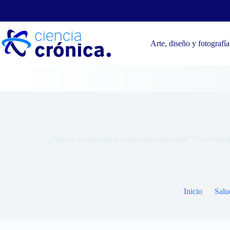
Saltar
al
contenido
Arte, diseño y fotografía
¿Qué
¿Buscas ayuda para tu bienestar emocional? Descubre qu
Inicio
Salu