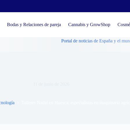
Bodas y Relaciones de pareja
Cannabis y GrowShop
Cosmét
Portal de noticias de España y el mundo, tenden
es Nadal en Huesca: especialistas en maquinaria agrícola
11 de junio de 2026
ecnología
Talleres Nadal en Huesca: especialistas en maquinaria agrí