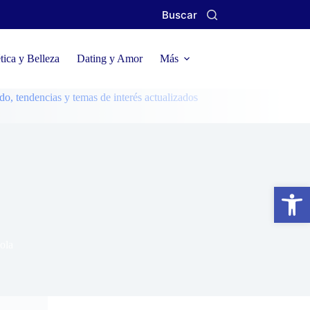
Buscar
ica y Belleza
Dating y Amor
Más
cias y temas de interés actualizados
Abrir barra de herramientas
cola